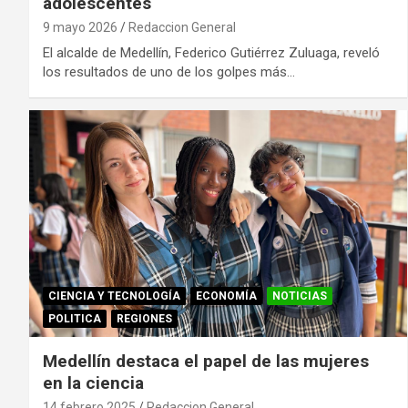
adolescentes
9 mayo 2026
Redaccion General
El alcalde de Medellín, Federico Gutiérrez Zuluaga, reveló
los resultados de uno de los golpes más…
CIENCIA Y TECNOLOGÍA
ECONOMÍA
NOTICIAS
POLITICA
REGIONES
Medellín destaca el papel de las mujeres
en la ciencia
14 febrero 2025
Redaccion General