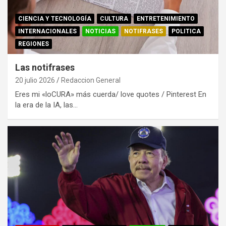
CIENCIA Y TECNOLOGÍA
CULTURA
ENTRETENIMIENTO
INTERNACIONALES
NOTICIAS
NOTIFRASES
POLITICA
REGIONES
Las notifrases
20 julio 2026
Redaccion General
Eres mi «loCURA» más cuerda/ love quotes / Pinterest En
la era de la IA, las…