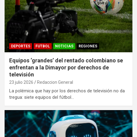
DEPORTES
FUTBOL
NOTICIAS
REGIONES
Equipos ‘grandes’ del rentado colombiano se
enfrentan a la Dimayor por derechos de
televisión
23 julio 2026
Redaccion General
La polémica que hay por los derechos de televisión no da
tregua: siete equipos del fútbol…