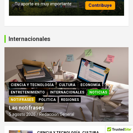
Tu aporte es muy importante
Contribuye
Internacionales
CIENCIA Y TECNOLOGÍA
CULTURA
ECONOMÍA
ENTRETENIMIENTO
INTERNACIONALES
NOTICIAS
NOTIFRASES
POLITICA
REGIONES
Las notifrases
5 agosto 2026
Redaccion General
CIENCIA Y TECNOLOGÍA
CULTURA