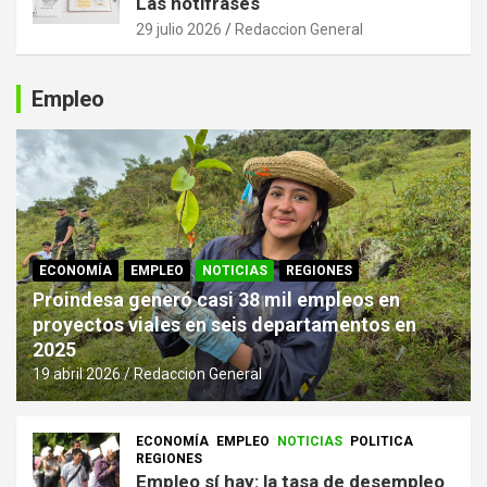
Las notifrases
29 julio 2026
Redaccion General
Empleo
ECONOMÍA
EMPLEO
NOTICIAS
REGIONES
Proindesa generó casi 38 mil empleos en
proyectos viales en seis departamentos en
2025
19 abril 2026
Redaccion General
ECONOMÍA
EMPLEO
NOTICIAS
POLITICA
REGIONES
Empleo sí hay: la tasa de desempleo