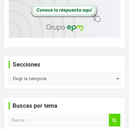
Secciones
Secciones
Buscas por tema
B
u
s