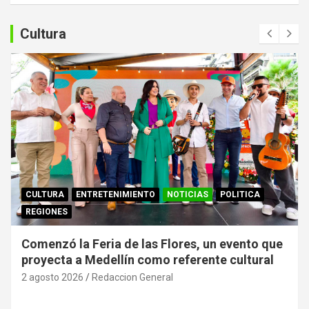
c
a
Cultura
r
CULTURA
ENTRETENIMIENTO
NOTICIAS
POLITICA
REGIONES
Comenzó la Feria de las Flores, un evento que
proyecta a Medellín como referente cultural
2 agosto 2026
Redaccion General