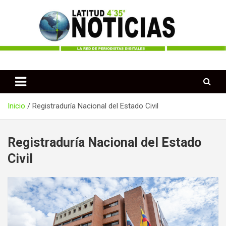
Saltar
al
contenido
Periodismo desde las Regiones de Colombia
Latitud 435 Noticias
Inicio
Registraduría Nacional del Estado Civil
Registraduría Nacional del Estado
Civil