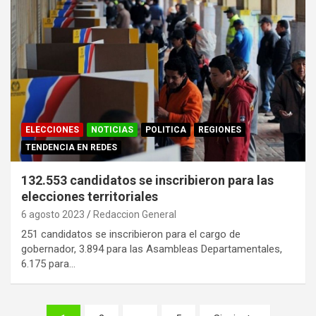
ELECCIONES
NOTICIAS
POLITICA
REGIONES
TENDENCIA EN REDES
132.553 candidatos se inscribieron para las
elecciones territoriales
6 agosto 2023
Redaccion General
251 candidatos se inscribieron para el cargo de
gobernador, 3.894 para las Asambleas Departamentales,
6.175 para…
Paginación