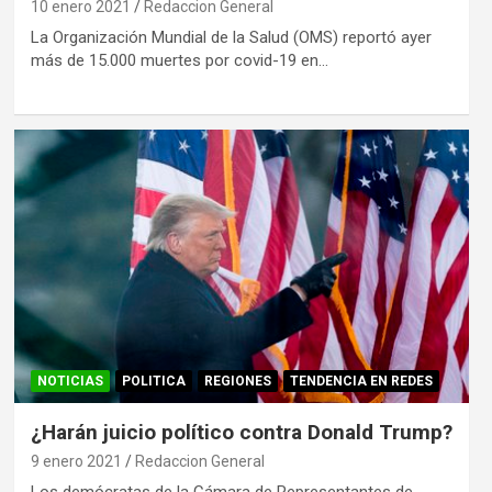
10 enero 2021
Redaccion General
La Organización Mundial de la Salud (OMS) reportó ayer
más de 15.000 muertes por covid-19 en…
NOTICIAS
POLITICA
REGIONES
TENDENCIA EN REDES
¿Harán juicio político contra Donald Trump?
9 enero 2021
Redaccion General