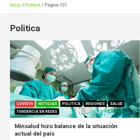
Inicio
Politica
Página 101
Politica
COVID19
NOTICIAS
POLITICA
REGIONES
SALUD
TENDENCIA EN REDES
Minsalud hizo balance de la situación
actual del país