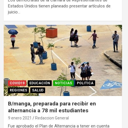
Los demócratas de la Cámara de Representantes de
Estados Unidos tienen planeado presentar artículos de
juicio…
COVID19
EDUCACIÓN
NOTICIAS
POLITICA
REGIONES
SALUD
B/manga, preparada para recibir en
alternancia a 78 mil estudiantes
9 enero 2021
Redaccion General
Fue aprobado el Plan de Alternancia a tener en cuenta