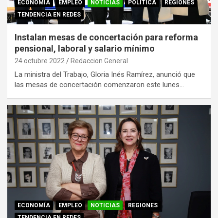
ECONOMÍA
EMPLEO
NOTICIAS
POLITICA
REGIONES
TENDENCIA EN REDES
Instalan mesas de concertación para reforma
pensional, laboral y salario mínimo
24 octubre 2022
Redaccion General
La ministra del Trabajo, Gloria Inés Ramírez, anunció que
las mesas de concertación comenzaron este lunes…
ECONOMÍA
EMPLEO
NOTICIAS
REGIONES
TENDENCIA EN REDES