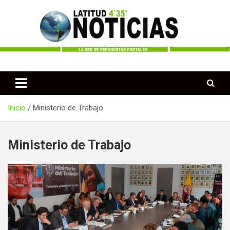
Saltar
al
contenido
Periodismo desde las Regiones de Colombia
Latitud 435 Noticias
Inicio
Ministerio de Trabajo
Ministerio de Trabajo