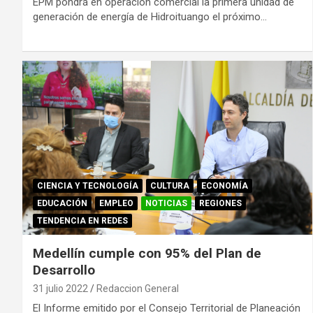
EPM pondrá en operación comercial la primera unidad de
generación de energía de Hidroituango el próximo…
CIENCIA Y TECNOLOGÍA
CULTURA
ECONOMÍA
EDUCACIÓN
EMPLEO
NOTICIAS
REGIONES
TENDENCIA EN REDES
Medellín cumple con 95% del Plan de
Desarrollo
31 julio 2022
Redaccion General
El Informe emitido por el Consejo Territorial de Planeación