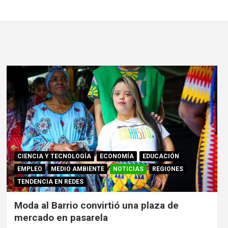
CIENCIA Y TECNOLOGÍA
ECONOMÍA
EDUCACIÓN
EMPLEO
MEDIO AMBIENTE
NOTICIAS
REGIONES
TENDENCIA EN REDES
Moda al Barrio convirtió una plaza de
mercado en pasarela