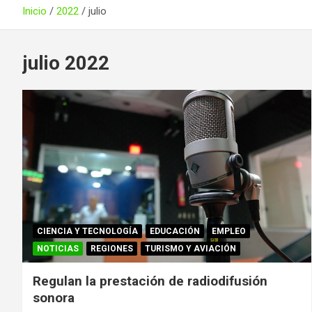
Inicio
2022
julio
julio 2022
CIENCIA Y TECNOLOGÍA
EDUCACIÓN
EMPLEO
NOTICIAS
REGIONES
TURISMO Y AVIACIÓN
Regulan la prestación de radiodifusión
sonora