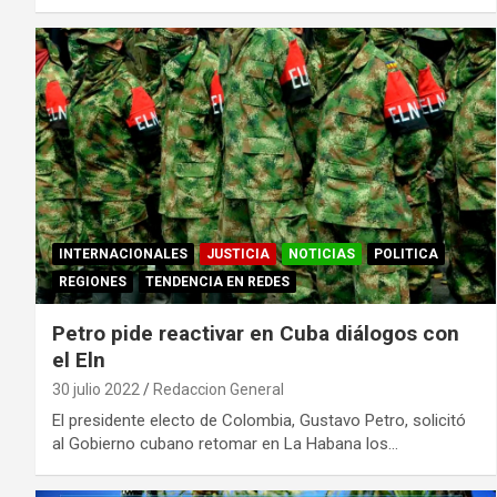
INTERNACIONALES
JUSTICIA
NOTICIAS
POLITICA
REGIONES
TENDENCIA EN REDES
Petro pide reactivar en Cuba diálogos con
el Eln
30 julio 2022
Redaccion General
El presidente electo de Colombia, Gustavo Petro, solicitó
al Gobierno cubano retomar en La Habana los…