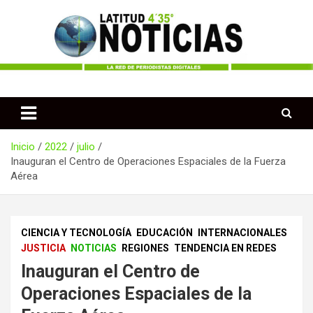
Saltar
al
contenido
Periodismo desde las Regiones de Colombia
Latitud 435 Noticias
Inicio
2022
julio
Inauguran el Centro de Operaciones Espaciales de la Fuerza
Aérea
CIENCIA Y TECNOLOGÍA
EDUCACIÓN
INTERNACIONALES
JUSTICIA
NOTICIAS
REGIONES
TENDENCIA EN REDES
Inauguran el Centro de
Operaciones Espaciales de la