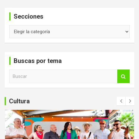
Secciones
Secciones
Buscas por tema
B
u
s
c
a
Cultura
r