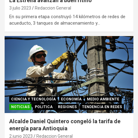
La Estrella avanzan a buen ritmo
3 julio 2023
Redaccion General
En su primera etapa construyó 14 kilómetros de redes de
acueducto, 3 tanques de almacenamiento y…
CIENCIA Y TECNOLOGÍA
ECONOMÍA
MEDIO AMBIENTE
NOTICIAS
POLITICA
REGIONES
TENDENCIA EN REDES
Alcalde Daniel Quintero congeló la tarifa de
energía para Antioquia
2 junio 2023
Redaccion General