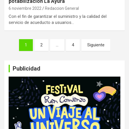
potabilización La Ayurá
6 noviembre 2022
Redaccion General
Con el fin de garantizar el suministro y la calidad del
servicio de acueducto a usuarios…
Paginación
1
2
…
4
Siguiente
de
entradas
Publicidad