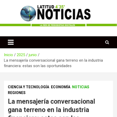
Saltar
al
contenido
Periodismo desde las Regiones de Colombia
Latitud 435 Noticias
Inicio
2025
junio
La mensajería conversacional gana terreno en la industria
financiera: estas son las oportunidades
CIENCIA Y TECNOLOGÍA
ECONOMÍA
NOTICIAS
REGIONES
La mensajería conversacional
gana terreno en la industria