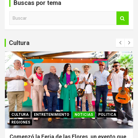
Buscas por tema
B
u
s
c
a
Cultura
r
CULTURA
ENTRETENIMIENTO
NOTICIAS
POLITICA
REGIONES
Comenzó la Feria de las Flores, un evento que