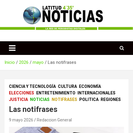
Saltar
al
contenido
Periodismo desde las Regiones de Colombia
Latitud 435 Noticias
Inicio
2026
mayo
Las notifrases
CIENCIA Y TECNOLOGÍA
CULTURA
ECONOMÍA
ELECCIONES
ENTRETENIMIENTO
INTERNACIONALES
JUSTICIA
NOTICIAS
NOTIFRASES
POLITICA
REGIONES
Las notifrases
9 mayo 2026
Redaccion General