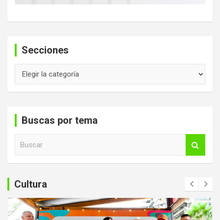
Secciones
Secciones
Buscas por tema
B
u
s
c
a
Cultura
r