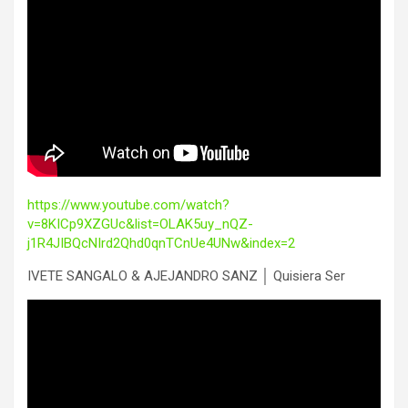
https://www.youtube.com/watch?
v=8KICp9XZGUc&list=OLAK5uy_nQZ-
j1R4JIBQcNIrd2Qhd0qnTCnUe4UNw&index=2
IVETE SANGALO & AJEJANDRO SANZ │ Quisiera Ser