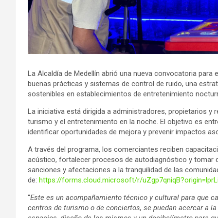
La Alcaldía de Medellín abrió una nueva convocatoria par
buenas prácticas y sistemas de control de ruido, una estr
sostenibles en establecimientos de entretenimiento noctur
La iniciativa está dirigida a administradores, propietarios 
turismo y el entretenimiento en la noche. El objetivo es e
identificar oportunidades de mejora y prevenir impactos aso
A través del programa, los comerciantes reciben capacita
acústico, fortalecer procesos de autodiagnóstico y tomar 
sanciones y afectaciones a la tranquilidad de las comunida
de:
https://forms.cloud.microsoft/r/uZgp7qniqB?origin=lprL
“
Este es un acompañamiento técnico y cultural para que ca
centros de turismo o de conciertos, se puedan acercar a la
espacios, diseño de los mismos y un decibelímetro para q