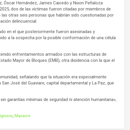
dez, Óscar Hernández, James Caicedo y Nixon Peñaloza
e 2025, dos de las víctimas fueron citadas por miembros de
 de las otras seis personas que habrían sido cuestionadas por
ación delincuencial.
ado en el que posteriormente fueron asesinadas y
ebido a la sospecha por la posible conformación de una célula
a tenido enfrentamientos armados con las estructuras de
Estado Mayor de Bloques (EMB), otra disidencia con la que el
comunidad, señalando que la situación era especialmente
 San José del Guaviare, capital departamental y La Paz, que
o sin garantías mínimas de seguridad ni atención humanitaria»,
ligiosos
,
Masacre