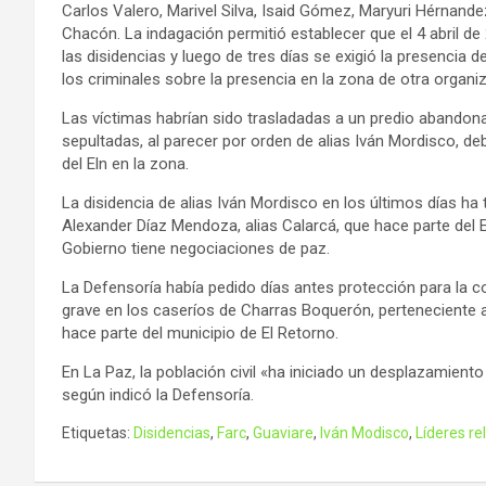
Carlos Valero, Marivel Silva, Isaid Gómez, Maryuri Hérnan
Chacón. La indagación permitió establecer que el 4 abril d
las disidencias y luego de tres días se exigió la presencia
los criminales sobre la presencia en la zona de otra organiz
Las víctimas habrían sido trasladadas a un predio abandon
sepultadas, al parecer por orden de alias Iván Mordisco, d
del Eln en la zona.
La disidencia de alias Iván Mordisco en los últimos días h
Alexander Díaz Mendoza, alias Calarcá, que hace parte del 
Gobierno tiene negociaciones de paz.
La Defensoría había pedido días antes protección para la 
grave en los caseríos de Charras Boquerón, perteneciente a
hace parte del municipio de El Retorno.
En La Paz, la población civil «ha iniciado un desplazamient
según indicó la Defensoría.
Etiquetas:
Disidencias
,
Farc
,
Guaviare
,
Iván Modisco
,
Líderes re