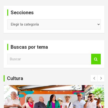
Secciones
Secciones
Buscas por tema
B
u
s
c
a
Cultura
r