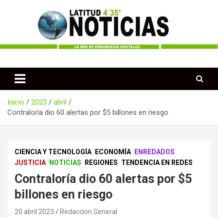
Saltar
al
contenido
Periodismo desde las Regiones de Colombia
Latitud 435 Noticias
Inicio
2023
abril
Contraloría dio 60 alertas por $5 billones en riesgo
CIENCIA Y TECNOLOGÍA
ECONOMÍA
ENREDADOS
JUSTICIA
NOTICIAS
REGIONES
TENDENCIA EN REDES
Contraloría dio 60 alertas por $5
billones en riesgo
20 abril 2023
Redaccion General