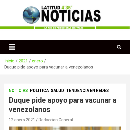
Saltar
al
contenido
Periodismo desde las Regiones de Colombia
Latitud 435 Noticias
Inicio
2021
enero
Duque pide apoyo para vacunar a venezolanos
NOTICIAS
POLITICA
SALUD
TENDENCIA EN REDES
Duque pide apoyo para vacunar a
venezolanos
12 enero 2021
Redaccion General