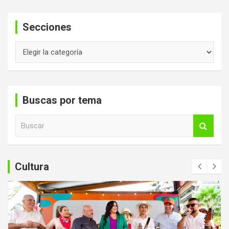
Secciones
Secciones
Buscas por tema
B
u
s
c
a
Cultura
r