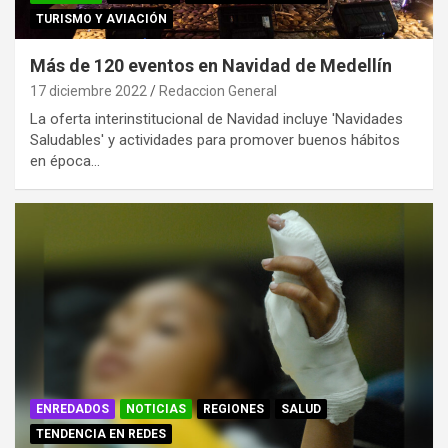
TURISMO Y AVIACIÓN
Más de 120 eventos en Navidad de Medellín
17 diciembre 2022
Redaccion General
La oferta interinstitucional de Navidad incluye 'Navidades
Saludables' y actividades para promover buenos hábitos
en época…
ENREDADOS
NOTICIAS
REGIONES
SALUD
TENDENCIA EN REDES