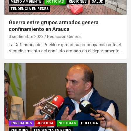
MEDIO AMBIENTE
NOTICIAS
REGIONES
SALUD
TENDENCIA EN REDES
Guerra entre grupos armados genera
confinamiento en Arauca
3 septiembre 2023
Redaccion General
La Defensoría del Pueblo expresó su preocupación ante el
recrudecimiento del conflicto armado en el departamento…
ENREDADOS
JUSTICIA
NOTICIAS
POLITICA
REGIONES
TENDENCIA EN REDES