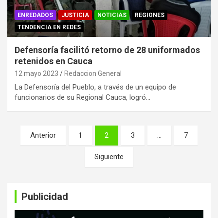
ENREDADOS
JUSTICIA
NOTICIAS
REGIONES
TENDENCIA EN REDES
Defensoría facilitó retorno de 28 uniformados
retenidos en Cauca
12 mayo 2023
Redaccion General
La Defensoría del Pueblo, a través de un equipo de
funcionarios de su Regional Cauca, logró…
Paginación
Anterior
1
2
3
…
7
de
Siguiente
entradas
Publicidad