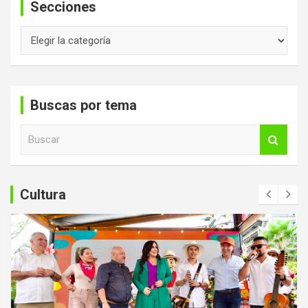
Secciones
Secciones
Buscas por tema
B
u
s
c
a
Cultura
r