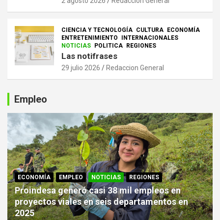
2 agosto 2026
Redaccion General
CIENCIA Y TECNOLOGÍA
CULTURA
ECONOMÍA
ENTRETENIMIENTO
INTERNACIONALES
NOTICIAS
POLITICA
REGIONES
Las notifrases
29 julio 2026
Redaccion General
Empleo
ECONOMÍA
EMPLEO
NOTICIAS
REGIONES
Proindesa generó casi 38 mil empleos en
proyectos viales en seis departamentos en
2025