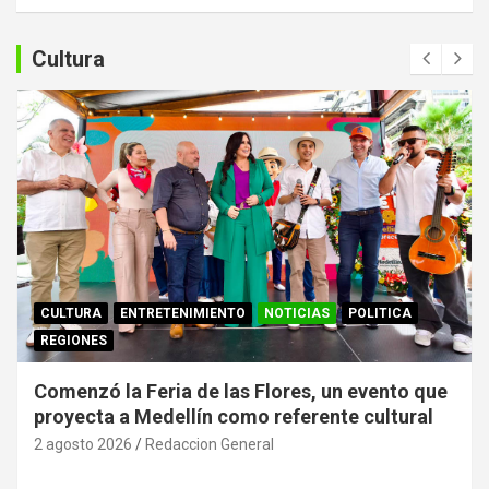
s
c
a
Cultura
r
CULTURA
ENTRETENIMIENTO
NOTICIAS
POLITICA
REGIONES
Comenzó la Feria de las Flores, un evento que
proyecta a Medellín como referente cultural
2 agosto 2026
Redaccion General