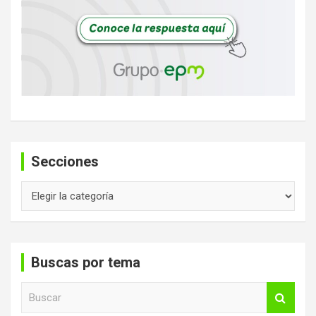
Secciones
Secciones
Buscas por tema
B
u