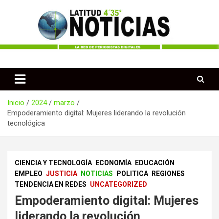
Saltar
al
contenido
Periodismo desde las Regiones de Colombia
Latitud 435 Noticias
Inicio
2024
marzo
Empoderamiento digital: Mujeres liderando la revolución
tecnológica
CIENCIA Y TECNOLOGÍA
ECONOMÍA
EDUCACIÓN
EMPLEO
JUSTICIA
NOTICIAS
POLITICA
REGIONES
TENDENCIA EN REDES
UNCATEGORIZED
Empoderamiento digital: Mujeres
liderando la revolución