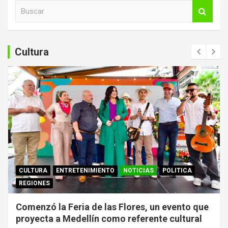
B
u
s
c
a
Cultura
r
CULTURA
ENTRETENIMIENTO
NOTICIAS
POLITICA
REGIONES
Comenzó la Feria de las Flores, un evento que
proyecta a Medellín como referente cultural