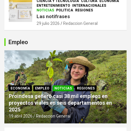
CIENCIA Y TECNOLOGÍA
CULTURA
ECONOMÍA
ENTRETENIMIENTO
INTERNACIONALES
NOTICIAS
POLITICA
REGIONES
Las notifrases
29 julio 2026
Redaccion General
Empleo
ECONOMÍA
EMPLEO
NOTICIAS
REGIONES
Proindesa generó casi 38 mil empleos en
proyectos viales en seis departamentos en
2025
19 abril 2026
Redaccion General