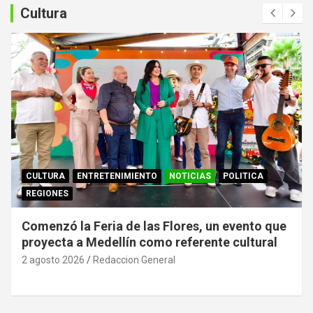
a
Cultura
r
CULTURA
ENTRETENIMIENTO
NOTICIAS
POLITICA
REGIONES
Comenzó la Feria de las Flores, un evento que
proyecta a Medellín como referente cultural
2 agosto 2026
Redaccion General