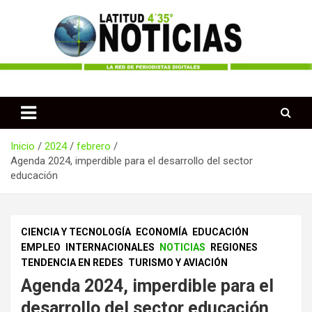
Saltar
al
contenido
Periodismo desde las Regiones de Colombia
Latitud 435 Noticias
Inicio
2024
febrero
Agenda 2024, imperdible para el desarrollo del sector
educación
CIENCIA Y TECNOLOGÍA
ECONOMÍA
EDUCACIÓN
EMPLEO
INTERNACIONALES
NOTICIAS
REGIONES
TENDENCIA EN REDES
TURISMO Y AVIACIÓN
Agenda 2024, imperdible para el
desarrollo del sector educación