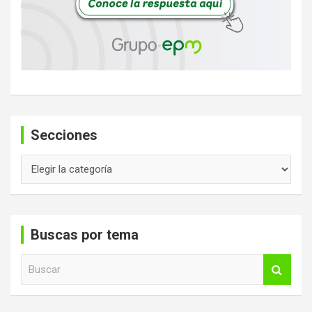
Secciones
Secciones
Buscas por tema
B
u
s
c