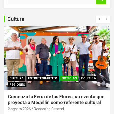
u
s
c
a
Cultura
r
CULTURA
ENTRETENIMIENTO
NOTICIAS
POLITICA
REGIONES
Comenzó la Feria de las Flores, un evento que
proyecta a Medellín como referente cultural
2 agosto 2026
Redaccion General