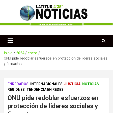
Saltar
al
contenido
Periodismo desde las Regiones de Colombia
Latitud 435 Noticias
Inicio
2024
enero
ONU pide redoblar esfuerzos en protección de líderes sociales
y firmantes
ENREDADOS
INTERNACIONALES
JUSTICIA
NOTICIAS
REGIONES
TENDENCIA EN REDES
ONU pide redoblar esfuerzos en
protección de líderes sociales y