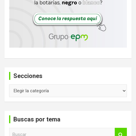
Secciones
Secciones
Buscas por tema
B