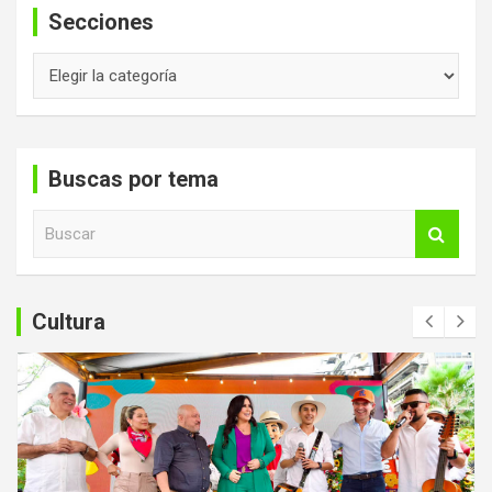
Secciones
Secciones
Buscas por tema
B
u
s
c
a
Cultura
r