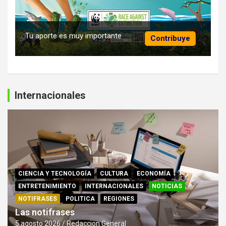
Tu aporte es muy importante
Contribuye
Internacionales
CIENCIA Y TECNOLOGÍA
CULTURA
ECONOMÍA
ENTRETENIMIENTO
INTERNACIONALES
NOTICIAS
NOTIFRASES
POLITICA
REGIONES
Las notifrases
5 agosto 2026
Redaccion General