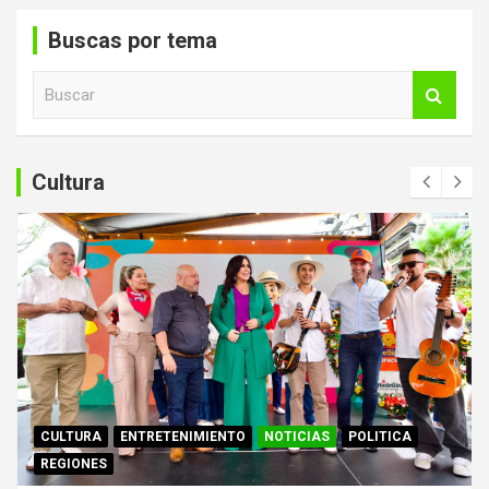
Buscas por tema
B
u
s
c
a
Cultura
r
CULTURA
ENTRETENIMIENTO
NOTICIAS
POLITICA
REGIONES