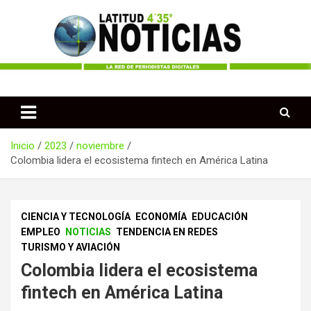
Saltar
al
contenido
Periodismo desde las Regiones de Colombia
Latitud 435 Noticias
Inicio
2023
noviembre
Colombia lidera el ecosistema fintech en América Latina
CIENCIA Y TECNOLOGÍA
ECONOMÍA
EDUCACIÓN
EMPLEO
NOTICIAS
TENDENCIA EN REDES
TURISMO Y AVIACIÓN
Colombia lidera el ecosistema
fintech en América Latina