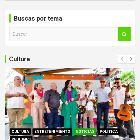
Buscas por tema
B
u
s
c
a
Cultura
r
CULTURA
ENTRETENIMIENTO
NOTICIAS
POLITICA
REGIONES