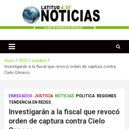
Saltar
al
contenido
Periodismo desde las Regiones de Colombia
Latitud 435 Noticias
Inicio
2023
octubre
Investigarán a la fiscal que revocó orden de captura contra
Cielo Gnneco
ENREDADOS
JUSTICIA
NOTICIAS
POLITICA
REGIONES
TENDENCIA EN REDES
Investigarán a la fiscal que revocó
orden de captura contra Cielo