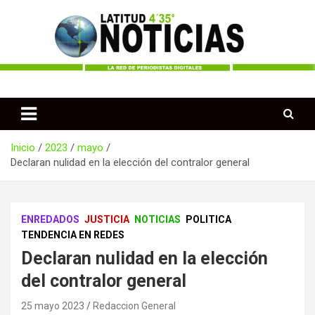
Saltar
al
contenido
Periodismo desde las Regiones de Colombia
Latitud 435 Noticias
Inicio
2023
mayo
Declaran nulidad en la elección del contralor general
ENREDADOS
JUSTICIA
NOTICIAS
POLITICA
TENDENCIA EN REDES
Declaran nulidad en la elección
del contralor general
25 mayo 2023
Redaccion General