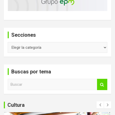
Secciones
Secciones
Buscas por tema
B
u
s
c
a
Cultura
r