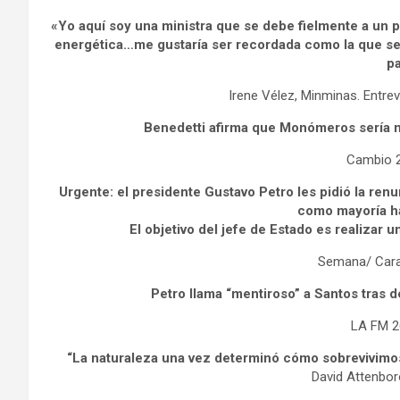
«Yo aquí soy una ministra que se debe fielmente a un 
energética…me gustaría ser recordada como la que se p
pa
Irene Vélez, Minminas. Entre
Benedetti afirma que Monómeros sería m
Cambio 
Urgente: el presidente Gustavo Petro les pidió la renu
como mayoría h
El objetivo del jefe de Estado es realizar 
Semana/ Cara
Petro llama “mentiroso” a Santos tras 
LA FM 2
“La naturaleza una vez determinó cómo sobrevivimo
David Attenbo