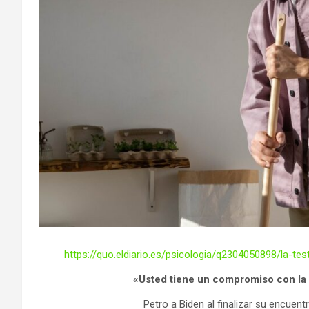
https://quo.eldiario.es/psicologia/q2304050898/la-
«Usted tiene un compromiso con la
Petro a Biden al finalizar su encue