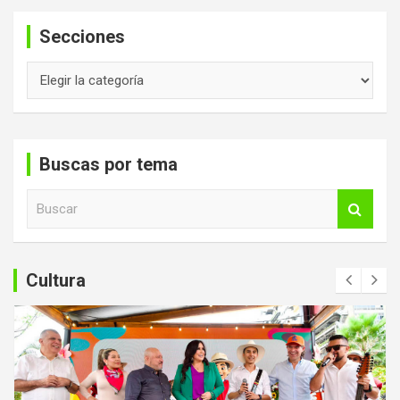
Secciones
Secciones
Buscas por tema
B
u
s
c
a
Cultura
r