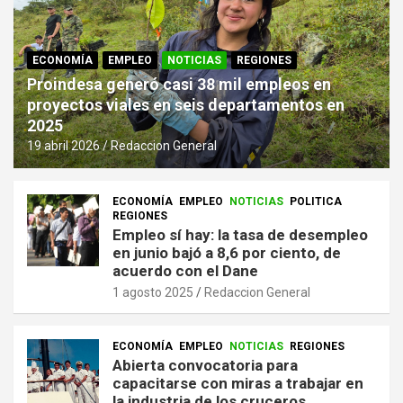
ECONOMÍA
EMPLEO
NOTICIAS
REGIONES
Proindesa generó casi 38 mil empleos en
proyectos viales en seis departamentos en
2025
19 abril 2026
Redaccion General
ECONOMÍA
EMPLEO
NOTICIAS
POLITICA
REGIONES
Empleo sí hay: la tasa de desempleo
en junio bajó a 8,6 por ciento, de
acuerdo con el Dane
1 agosto 2025
Redaccion General
ECONOMÍA
EMPLEO
NOTICIAS
REGIONES
Abierta convocatoria para
capacitarse con miras a trabajar en
la industria de los cruceros