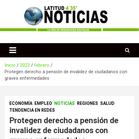
Saltar
al
contenido
Periodismo desde las Regiones de Colombia
Latitud 435 Noticias
Inicio
2023
febrero
Protegen derecho a pensión de invalidez de ciudadanos con
graves enfermedades
ECONOMÍA
EMPLEO
NOTICIAS
REGIONES
SALUD
TENDENCIA EN REDES
Protegen derecho a pensión de
invalidez de ciudadanos con