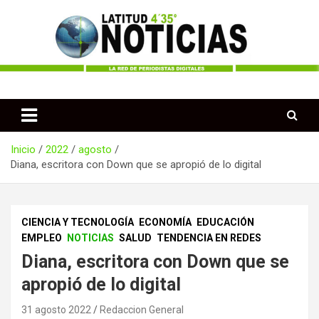
Saltar
al
contenido
Periodismo desde las Regiones de Colombia
Latitud 435 Noticias
Inicio
2022
agosto
Diana, escritora con Down que se apropió de lo digital
CIENCIA Y TECNOLOGÍA
ECONOMÍA
EDUCACIÓN
EMPLEO
NOTICIAS
SALUD
TENDENCIA EN REDES
Diana, escritora con Down que se
apropió de lo digital
31 agosto 2022
Redaccion General