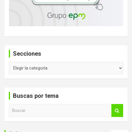
Secciones
Secciones
Buscas por tema
B
u
s
c
a