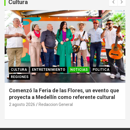
Cultura
r
CULTURA
ENTRETENIMIENTO
NOTICIAS
POLITICA
REGIONES
Comenzó la Feria de las Flores, un evento que
proyecta a Medellín como referente cultural
2 agosto 2026
Redaccion General