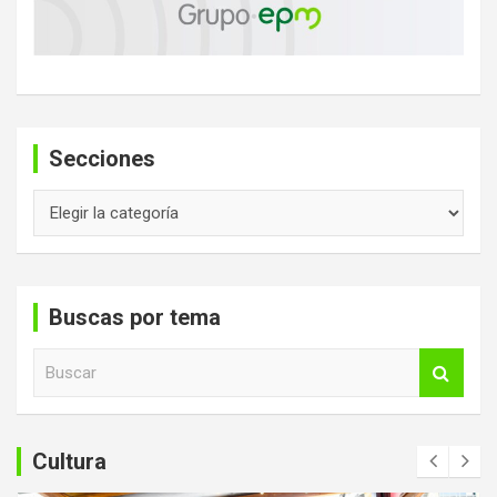
Secciones
Secciones
Buscas por tema
B
u
s
c
a
Cultura
r