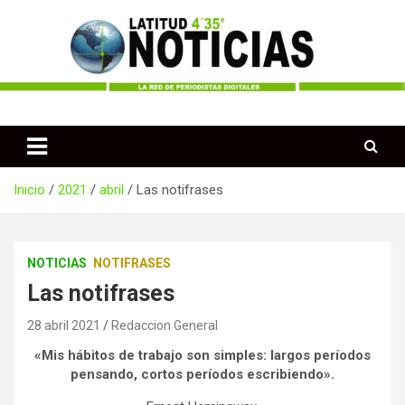
Saltar
al
contenido
Periodismo desde las Regiones de Colombia
Latitud 435 Noticias
Inicio
2021
abril
Las notifrases
NOTICIAS
NOTIFRASES
Las notifrases
28 abril 2021
Redaccion General
«Mis hábitos de trabajo son simples: largos períodos
pensando, cortos períodos escribiendo».