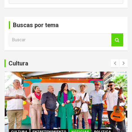
Buscas por tema
B
u
s
c
a
Cultura
r
CULTURA
ENTRETENIMIENTO
NOTICIAS
POLITICA