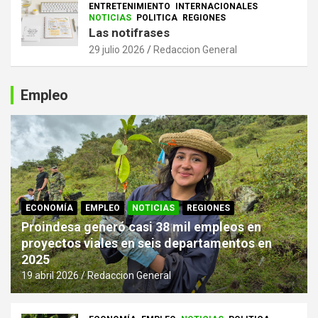
ENTRETENIMIENTO
INTERNACIONALES
NOTICIAS
POLITICA
REGIONES
Las notifrases
29 julio 2026
Redaccion General
Empleo
ECONOMÍA
EMPLEO
NOTICIAS
REGIONES
Proindesa generó casi 38 mil empleos en
proyectos viales en seis departamentos en
2025
19 abril 2026
Redaccion General