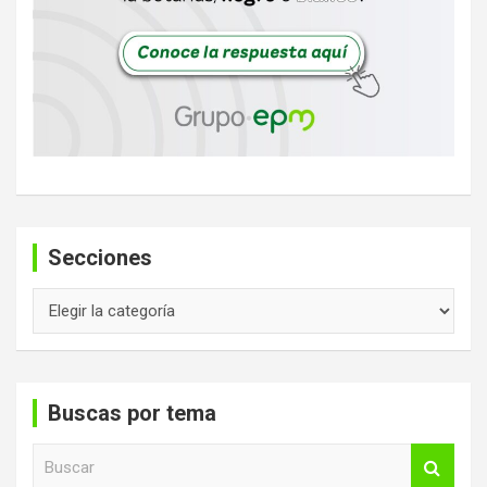
Secciones
Secciones
Buscas por tema
B
u