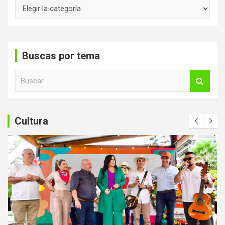
Secciones
Buscas por tema
B
u
s
c
a
Cultura
r