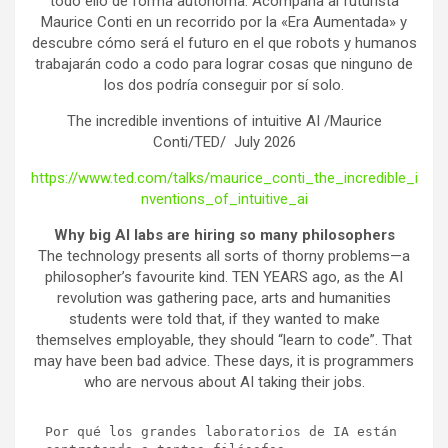
todo ello de forma autónoma. Acompaña al futurista
Maurice Conti en un recorrido por la «Era Aumentada» y
descubre cómo será el futuro en el que robots y humanos
trabajarán codo a codo para lograr cosas que ninguno de
los dos podría conseguir por sí solo.
The incredible inventions of intuitive AI /Maurice
Conti/TED/ July 2026
https://www.ted.com/talks/maurice_conti_the_incredible_i
nventions_of_intuitive_ai
Why big AI labs are hiring so many philosophers
The technology presents all sorts of thorny problems—a
philosopher’s favourite kind. TEN YEARS ago, as the AI
revolution was gathering pace, arts and humanities
students were told that, if they wanted to make
themselves employable, they should “learn to code”. That
may have been bad advice. These days, it is programmers
who are nervous about AI taking their jobs.
Por qué los grandes laboratorios de IA están 