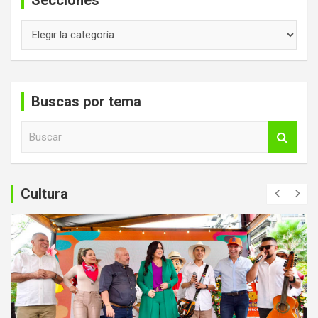
Secciones
Secciones
Buscas por tema
B
u
s
c
a
Cultura
r