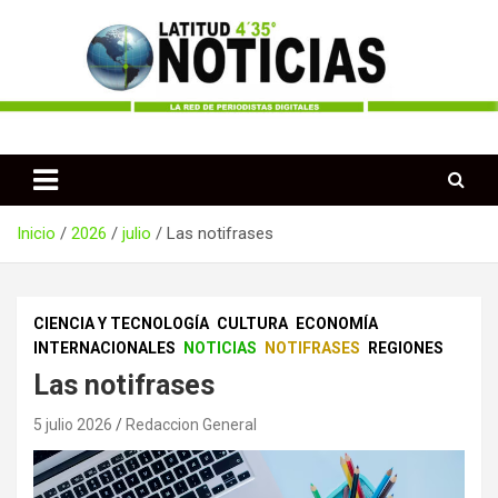
Saltar
al
contenido
Periodismo desde las Regiones de Colombia
Latitud 435 Noticias
Inicio
2026
julio
Las notifrases
CIENCIA Y TECNOLOGÍA
CULTURA
ECONOMÍA
INTERNACIONALES
NOTICIAS
NOTIFRASES
REGIONES
Las notifrases
5 julio 2026
Redaccion General