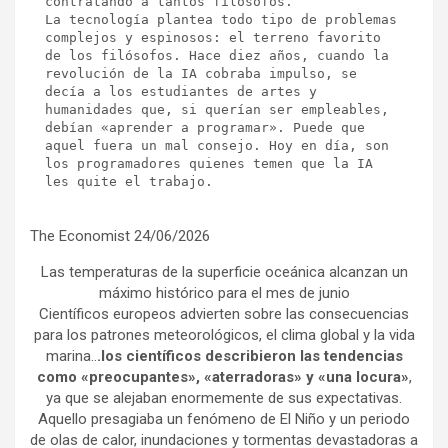
contratando a tantos filósofos.
La tecnología plantea todo tipo de problemas 
complejos y espinosos: el terreno favorito 
de los filósofos. Hace diez años, cuando la 
revolución de la IA cobraba impulso, se 
decía a los estudiantes de artes y 
humanidades que, si querían ser empleables, 
debían «aprender a programar». Puede que 
aquel fuera un mal consejo. Hoy en día, son 
los programadores quienes temen que la IA 
les quite el trabajo.
The Economist 24/06/2026
Las temperaturas de la superficie oceánica alcanzan un
máximo histórico para el mes de junio
Científicos europeos advierten sobre las consecuencias
para los patrones meteorológicos, el clima global y la vida
marina..
.los científicos describieron las tendencias
como «preocupantes», «aterradoras» y «una locura»
,
ya que se alejaban enormemente de sus expectativas.
Aquello presagiaba un fenómeno de El Niño y un periodo
de olas de calor, inundaciones y tormentas devastadoras a