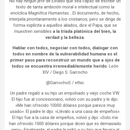
No hay ningún jefe de Estado que sea capaz de escribir un
texto de tanta ambición moral e intelectual como la
encíclica
Magnifica Humanitas
….El documento, de hecho,
interpela prioritariamente a los cristianos, pero se dirige de
forma explícita a aquellos aliados, dice el Papa, que se
muestren sensibles
a la tríada platónica del bien, la
verdad y la belleza
.
Hablar con todos, negociar con todos, dialogar con
todos en nombre de la vulnerabilidad humana es el
primer paso para reconstruir un mundo que a ojos de
todos se encuentra irremediablemente herido
. León
XIV / Diego S. Garrocho
@GarrochoS / ethic
Un padre regaló a su hijo un empolvado y viejo coche VW.
El hijo fue al concesionario, volvió con su padre y le dijo:
«Me han ofrecido 10000 dólares porque parece muy
usado». El padre le dijo: «Llévalo a una casa de empeños».
El hijo fue a la casa de empeños, volvió y dijo: «Solo me
han ofrecido 1000 dólares porque dicen que es demasiado
viejo». Finalmente, el padre le pidió a su hijo que llevara el