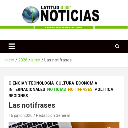
Saltar
al
contenido
Periodismo desde las Regiones de Colombia
Latitud 435 Noticias
Inicio
2026
junio
Las notifrases
CIENCIA Y TECNOLOGÍA
CULTURA
ECONOMÍA
INTERNACIONALES
NOTICIAS
NOTIFRASES
POLITICA
REGIONES
Las notifrases
16 junio 2026
Redaccion General