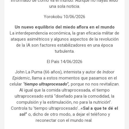
informado de cómo va el mundo. Aunque no hayas leído
una sola noticia.
Yorokobu 10/06/2026
Un nuevo equilibrio del miedo aflora en el mundo
La interdependencia económica, la gran eficacia militar de
ataques asimétricos y algunos aspectos de la revolución
de la IA son factores estabilizadores en una época
turbulenta.
El País 14/06/2026
John La Puma (66 años), internista y autor de
Indoor
Epidemic
, llama a estos momentos que pasamos en el
celular
“
tiempo ultraprocesado”,
porque no nos revitalizan.
Al igual que la comida ultraprocesada, el tiempo
ultraprocesado está “diseñado para la comodidad, la
compulsión y la estimulación, no para la nutrición”.
Controla tu ‘tiempo ultraprocesado’…
«Sal a que te dé el
sol”
o, dicho de otro modo, a dejar el teléfono y
reconectar con el mundo real.