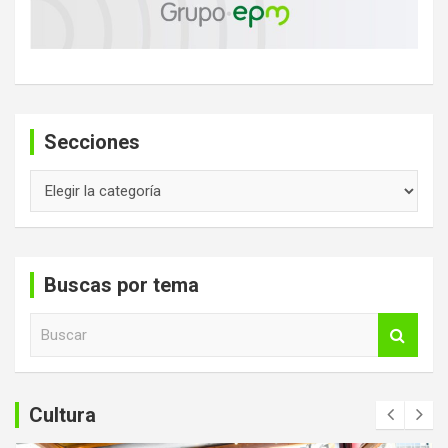
Secciones
Secciones
Buscas por tema
B
u
s
c
a
Cultura
r