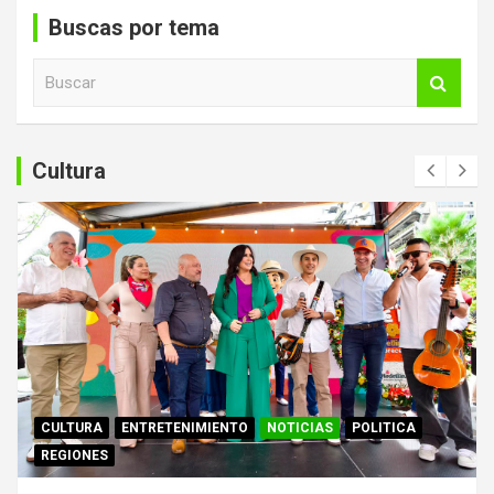
Buscas por tema
B
u
s
c
a
Cultura
r
CULTURA
ENTRETENIMIENTO
NOTICIAS
POLITICA
REGIONES