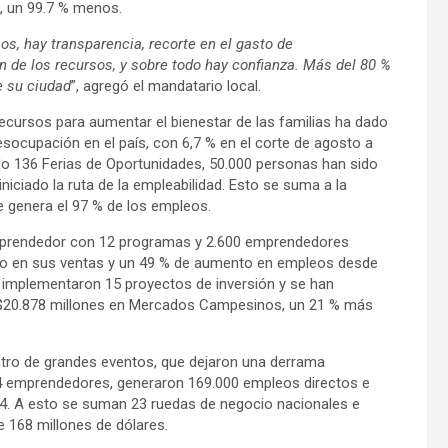
5, un 99.7 % menos.
os, hay transparencia, recorte en el gasto de
n de los recursos, y sobre todo hay confianza. Más del 80 %
e su ciudad
”, agregó el mandatario local.
 recursos para aumentar el bienestar de las familias ha dado
esocupación en el país, con 6,7 % en el corte de agosto a
zado 136 Ferias de Oportunidades, 50.000 personas han sido
iciado la ruta de la empleabilidad. Esto se suma a la
e genera el 97 % de los empleos.
 emprendedor con 12 programas y 2.600 emprendedores
to en sus ventas y un 49 % de aumento en empleos desde
e implementaron 15 proyectos de inversión y se han
 $20.878 millones en Mercados Campesinos, un 21 % más
entro de grandes eventos, que dejaron una derrama
54 emprendedores, generaron 169.000 empleos directos e
24. A esto se suman 23 ruedas de negocio nacionales e
 168 millones de dólares.