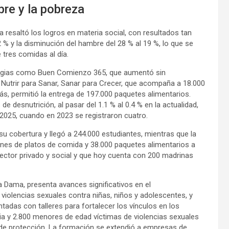
bre y la pobreza
 resaltó los logros en materia social, con resultados tan
 % y la disminución del hambre del 28 % al 19 %, lo que se
res comidas al día.
rategias como Buen Comienzo 365, que aumentó sin
 Nutrir para Sanar, Sanar para Crecer, que acompaña a 18.000
s, permitió la entrega de 197.000 paquetes alimentarios.
de desnutrición, al pasar del 1.1 % al 0.4 % en la actualidad,
2025, cuando en 2023 se registraron cuatro.
u cobertura y llegó a 244.000 estudiantes, mientras que la
ones de platos de comida y 38.000 paquetes alimentarios a
sector privado y social y que hoy cuenta con 200 madrinas
a Dama, presenta avances significativos en el
violencias sexuales contra niñas, niños y adolescentes, y
adas con talleres para fortalecer los vínculos en los
lia y 2.800 menores de edad víctimas de violencias sexuales
de protección. La formación se extendió a empresas de