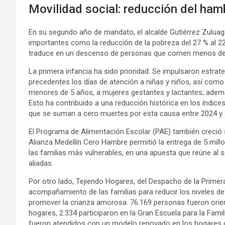
Movilidad social: reducción del ham
En su segundo año de mandato, el alcalde Gutiérrez Zuluaga
importantes como la reducción de la pobreza del 27 % al 22
traduce en un descenso de personas que comen menos de t
La primera infancia ha sido prioridad. Se impulsaron est
precedentes los días de atención a niñas y niños, así como
menores de 5 años, a mujeres gestantes y lactantes; ademá
Esto ha contribuido a una reducción histórica en los índices 
que se suman a cero muertes por esta causa entre 2024 y 
El Programa de Alimentación Escolar (PAE) también creció s
Alianza Medellín Cero Hambre permitió la entrega de 5 mill
las familias más vulnerables, en una apuesta que reúne al 
aliadas.
Por otro lado, Tejiendo Hogares, del Despacho de la Primer
acompañamiento de las familias para reducir los niveles de 
promover la crianza amorosa. 76.169 personas fueron orient
hogares, 2.334 participaron en la Gran Escuela para la Fami
fueron atendidos con un modelo renovado en los hogares 