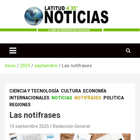
Saltar
al
contenido
Periodismo desde las Regiones de Colombia
Latitud 435 Noticias
Inicio
2025
septiembre
Las notifrases
CIENCIA Y TECNOLOGÍA
CULTURA
ECONOMÍA
INTERNACIONALES
NOTICIAS
NOTIFRASES
POLITICA
REGIONES
Las notifrases
10 septiembre 2025
Redaccion General