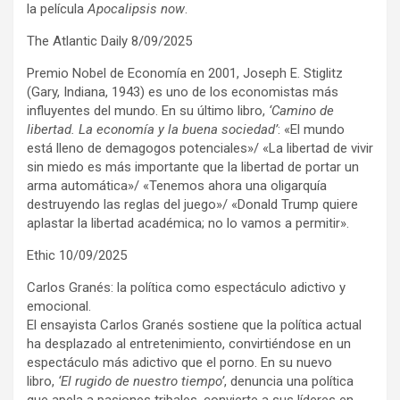
la película
Apocalipsis now
.
The Atlantic Daily 8/09/2025
Premio Nobel de Economía en 2001, Joseph E. Stiglitz
(Gary, Indiana, 1943) es uno de los economistas más
influyentes del mundo. En su último libro,
‘Camino de
libertad. La economía y la buena sociedad’
: «El mundo
está lleno de demagogos potenciales»/ «La libertad de vivir
sin miedo es más importante que la libertad de portar un
arma automática»/ «Tenemos ahora una oligarquía
destruyendo las reglas del juego»/ «Donald Trump quiere
aplastar la libertad académica; no lo vamos a permitir».
Ethic 10/09/2025
Carlos Granés: la política como espectáculo adictivo y
emocional.
El ensayista Carlos Granés sostiene que la política actual
ha desplazado al entretenimiento, convirtiéndose en un
espectáculo más adictivo que el porno. En su nuevo
libro,
‘El rugido de nuestro tiempo’
, denuncia una política
que apela a pasiones tribales, convierte a sus líderes en