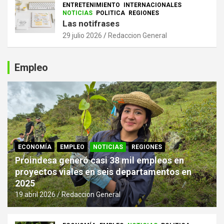
ENTRETENIMIENTO
INTERNACIONALES
NOTICIAS
POLITICA
REGIONES
Las notifrases
29 julio 2026
Redaccion General
Empleo
ECONOMÍA
EMPLEO
NOTICIAS
REGIONES
Proindesa generó casi 38 mil empleos en
proyectos viales en seis departamentos en
2025
19 abril 2026
Redaccion General