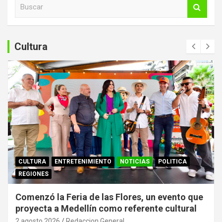
B
u
s
c
a
Cultura
r
CULTURA
ENTRETENIMIENTO
NOTICIAS
POLITICA
REGIONES
Comenzó la Feria de las Flores, un evento que
proyecta a Medellín como referente cultural
2 agosto 2026
Redaccion General