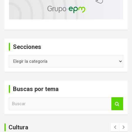
Secciones
Secciones
Buscas por tema
B
u
s
c
a
Cultura
r