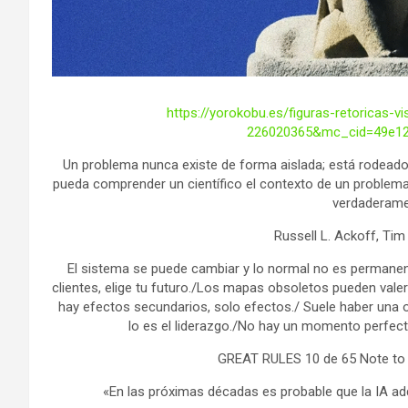
https://yorokobu.es/figuras-retoricas
226020365&mc_cid=49e1
Un problema nunca existe de forma aislada; está rodeado
pueda comprender un científico el contexto de un problema
verdaderame
Russell L. Ackoff, Tim
El sistema se puede cambiar y lo normal no es permanent
clientes, elige tu futuro./Los mapas obsoletos pueden vale
hay efectos secundarios, solo efectos./ Suele haber una op
lo es el liderazgo./No hay un momento perfec
GREAT RULES 10 de 65 Note to 
«En las próximas décadas es probable que la IA ad