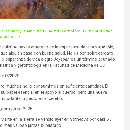
camara-mas-grande-del-mundo-envia-estas-impresionantes-
-del-cielo
 quizá te hayas enterado de la esperanza de vida saludable,
 que alguien pasa con buena salud. No es por sobrecargarte
, o esperanza de vida alegre.
Joyspan
es un término acuñado
iátrica y gerontología en la Facultad de Medicina de UCI.
9/07/2025
pero muchos no lo consumimos en suficiente cantidad). El
 papel esencial en el apoyo al cuerpo, pero una nueva
 importante impacto en el cerebro.
,com /Julio 2025
arte en la Tierra se vendió ayer en Sotheby’s por casi 5,3
ito más valioso jamás subastado.