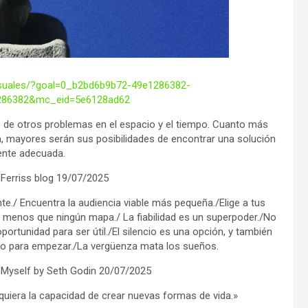
-visuales/?goal=0_b2bd6b9b72-49e1286382-
286382&mc_eid=5e6128ad62
 de otros problemas en el espacio y el tiempo. Cuanto más
, mayores serán sus posibilidades de encontrar una solución
nte adecuada.
 Ferriss blog 19/07/2025
e./ Encuentra la audiencia viable más pequeña./Elige a tus
r menos que ningún mapa./ La fiabilidad es un superpoder./No
ortunidad para ser útil./El silencio es una opción, y también
to para empezar./La vergüenza mata los sueños.
Myself by Seth Godin 20/07/2025
quiera la capacidad de crear nuevas formas de vida.»