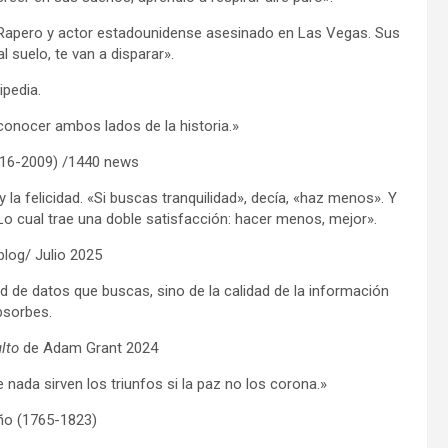
 Rapero y actor estadounidense asesinado en Las Vegas. Sus
al suelo, te van a disparar».
ipedia.
 conocer ambos lados de la historia.»
916-2009) /1440 news
y la felicidad. «Si buscas tranquilidad», decía, «haz menos». Y
Lo cual trae una doble satisfacción: hacer menos, mejor».
blog/ Julio 2025
 de datos que buscas, sino de la calidad de la información
bsorbes.
ulto
de Adam Grant 2024
e nada sirven los triunfos si la paz no los corona.»
ño (1765-1823)