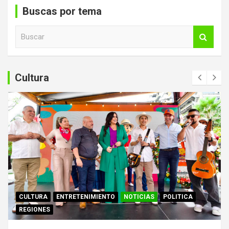
Buscas por tema
B
u
s
c
a
Cultura
r
CULTURA
ENTRETENIMIENTO
NOTICIAS
POLITICA
REGIONES