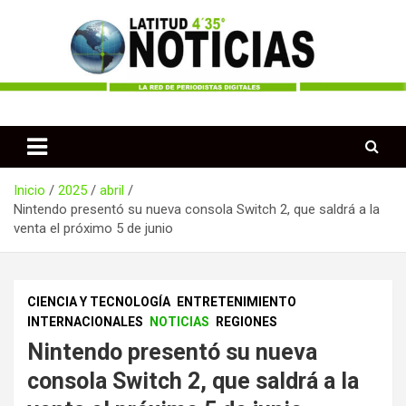
Saltar
al
contenido
Periodismo desde las Regiones de Colombia
Latitud 435 Noticias
Inicio
2025
abril
Nintendo presentó su nueva consola Switch 2, que saldrá a la
venta el próximo 5 de junio
CIENCIA Y TECNOLOGÍA
ENTRETENIMIENTO
INTERNACIONALES
NOTICIAS
REGIONES
Nintendo presentó su nueva
consola Switch 2, que saldrá a la