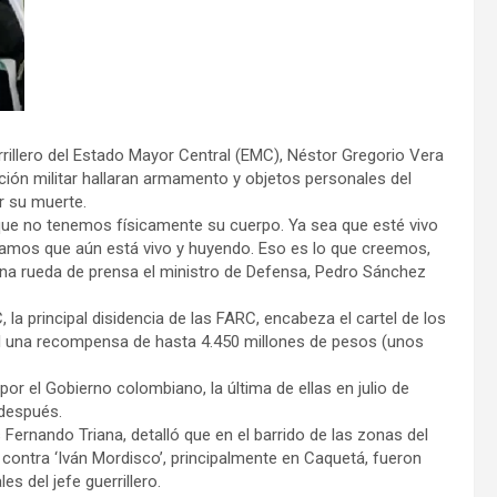
rrillero del Estado Mayor Central (EMC), Néstor Gregorio Vera
ción militar hallaran armamento y objetos personales del
 su muerte.
rque no tenemos físicamente su cuerpo. Ya sea que esté vivo
ramos que aún está vivo y huyendo. Eso es lo que creemos,
na rueda de prensa el ministro de Defensa, Pedro Sánchez
 la principal disidencia de las FARC, encabeza el cartel de los
l una recompensa de hasta 4.450 millones de pesos (unos
or el Gobierno colombiano, la última de ellas en julio de
 después.
os Fernando Triana, detalló que en el barrido de las zonas del
 contra ‘Iván Mordisco’, principalmente en Caquetá, fueron
s del jefe guerrillero.