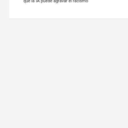
de
que la IA puede agravar el racismo
entradas