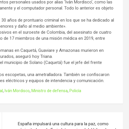
entos personales usados por alias ‘Iván Mordisco’, como las
anente y el computador personal. Todo lo anterior es objeto
30 años de prontuario criminal en los que se ha dedicado al
menores y daño al medio ambiente».
osivos en el suroeste de Colombia, del asesinato de cuatro
tro de 17 miembros de una misión médica en 2019, entre
s semanas en Caquetá, Guaviare y Amazonas murieron en
turados, aseguró hoy Triana.
 municipio de Solano (Caquetá) fue el jefe del frente
dos escopetas, una ametralladora. También se confiscaron
s eléctricos y equipos de intendencia y comunicación.
al
,
Iván Mordisco
,
Ministro de defensa
,
Policía
España impulsará una cultura para la paz, como