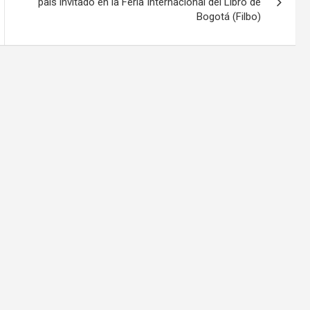
país invitado en la Feria Internacional del Libro de
Bogotá (Filbo)