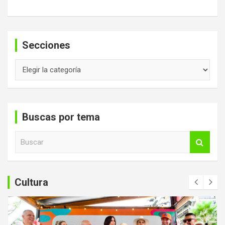
Secciones
Secciones
Buscas por tema
B
u
s
c
a
Cultura
r