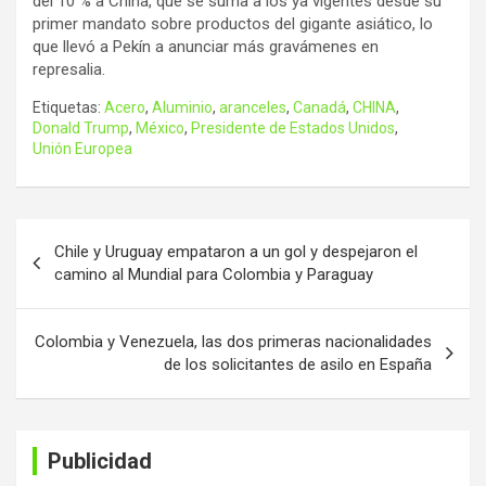
del 10 % a China, que se suma a los ya vigentes desde su
primer mandato sobre productos del gigante asiático, lo
que llevó a Pekín a anunciar más gravámenes en
represalia.
Etiquetas:
Acero
,
Aluminio
,
aranceles
,
Canadá
,
CHINA
,
Donald Trump
,
México
,
Presidente de Estados Unidos
,
Unión Europea
Navegación
Chile y Uruguay empataron a un gol y despejaron el
de
camino al Mundial para Colombia y Paraguay
entradas
Colombia y Venezuela, las dos primeras nacionalidades
de los solicitantes de asilo en España
Publicidad