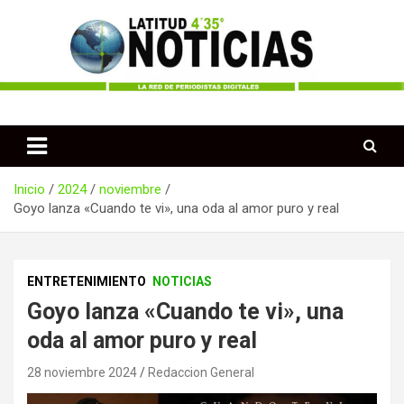
Saltar
al
contenido
Periodismo desde las Regiones de Colombia
Latitud 435 Noticias
Inicio
2024
noviembre
Goyo lanza «Cuando te vi», una oda al amor puro y real
ENTRETENIMIENTO
NOTICIAS
Goyo lanza «Cuando te vi», una
oda al amor puro y real
28 noviembre 2024
Redaccion General