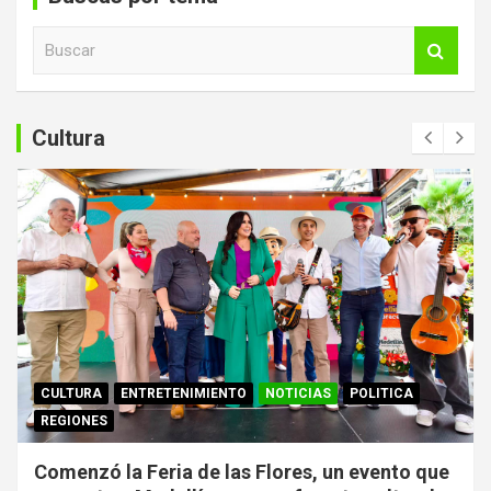
B
u
s
c
a
Cultura
r
CULTURA
ENTRETENIMIENTO
NOTICIAS
POLITICA
REGIONES
Comenzó la Feria de las Flores, un evento que