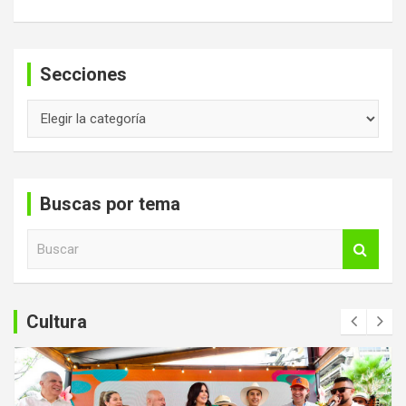
Secciones
Secciones
Buscas por tema
B
u
s
c
a
Cultura
r