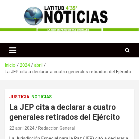
Saltar
al
contenido
Periodismo desde las Regiones de Colombia
Latitud 435 Noticias
Inicio
2024
abril
La JEP cita a declarar a cuatro generales retirados del Ejército
JUSTICIA
NOTICIAS
La JEP cita a declarar a cuatro
generales retirados del Ejército
22 abril 2024
Redaccion General
La Jurisdicción Especial para la Paz (JEP) citó a declarar a