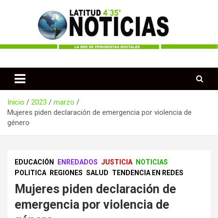
Saltar
al
contenido
Periodismo desde las Regiones de Colombia
Latitud 435 Noticias
Inicio
2023
marzo
Mujeres piden declaración de emergencia por violencia de
género
EDUCACIÓN
ENREDADOS
JUSTICIA
NOTICIAS
POLITICA
REGIONES
SALUD
TENDENCIA EN REDES
Mujeres piden declaración de
emergencia por violencia de