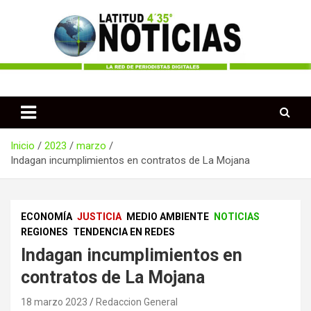
Saltar
al
contenido
Periodismo desde las Regiones de Colombia
Latitud 435 Noticias
Inicio
2023
marzo
Indagan incumplimientos en contratos de La Mojana
ECONOMÍA
JUSTICIA
MEDIO AMBIENTE
NOTICIAS
REGIONES
TENDENCIA EN REDES
Indagan incumplimientos en
contratos de La Mojana
18 marzo 2023
Redaccion General