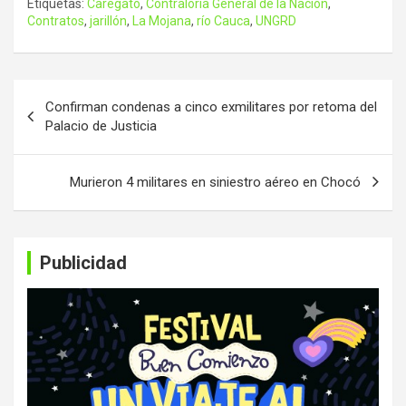
Etiquetas:
Caregato
,
Contraloría General de la Nación
,
Contratos
,
jarillón
,
La Mojana
,
río Cauca
,
UNGRD
Navegación
Confirman condenas a cinco exmilitares por retoma del
de
Palacio de Justicia
entradas
Murieron 4 militares en siniestro aéreo en Chocó
Publicidad