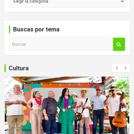
Buscas por tema
B
u
s
c
a
Cultura
r