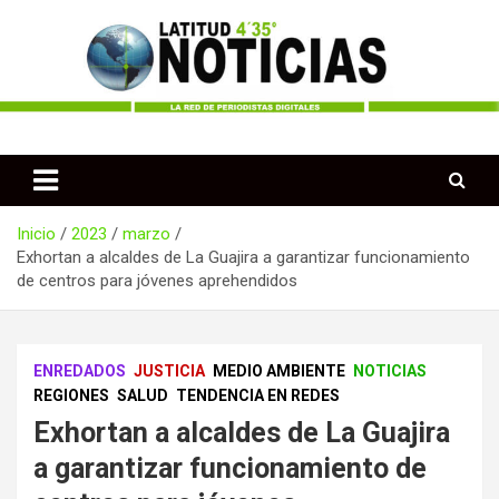
Saltar
al
contenido
Periodismo desde las Regiones de Colombia
Latitud 435 Noticias
Inicio
2023
marzo
Exhortan a alcaldes de La Guajira a garantizar funcionamiento
de centros para jóvenes aprehendidos
ENREDADOS
JUSTICIA
MEDIO AMBIENTE
NOTICIAS
REGIONES
SALUD
TENDENCIA EN REDES
Exhortan a alcaldes de La Guajira
a garantizar funcionamiento de