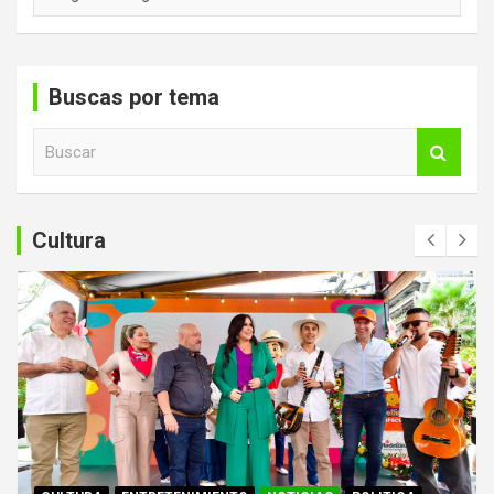
Buscas por tema
B
u
s
c
a
Cultura
r