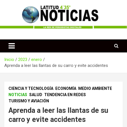
Saltar
al
contenido
Periodismo desde las Regiones de Colombia
Latitud 435 Noticias
Inicio
2023
enero
Aprenda a leer las llantas de su carro y evite accidentes
CIENCIA Y TECNOLOGÍA
ECONOMÍA
MEDIO AMBIENTE
NOTICIAS
SALUD
TENDENCIA EN REDES
TURISMO Y AVIACIÓN
Aprenda a leer las llantas de su
carro y evite accidentes