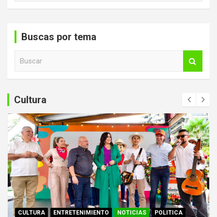
Buscas por tema
B
u
s
c
a
Cultura
r
CULTURA
ENTRETENIMIENTO
NOTICIAS
POLITICA